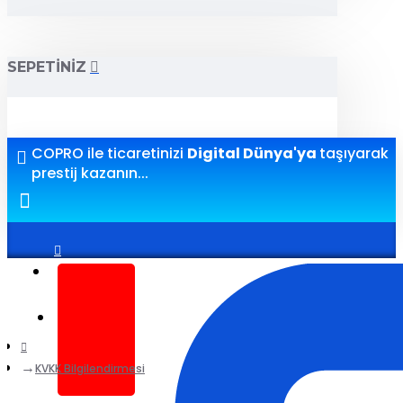
SEPETINIZ
COPRO ile ticaretinizi
Digital Dünya'ya
taşıyarak
prestij kazanın...
Giriş yap
Kayıt ol
KVKK Bilgilendirmesi