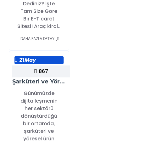
Dediniz? İşte
Tam Size Göre
Bir E-Ticaret
Sitesi! Araç kiral..
DAHA FAZLA DETAY
21
May
867
Şarküteri ve Yöresel Ürünler İçin Hazırlanan Modern Opencart Temamızla Tanışın!
Günümüzde
dijitalleşmenin
her sektörü
dönüştürdüğü
bir ortamda,
şarküteri ve
yöresel ürün