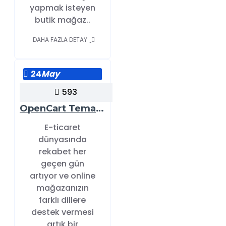
yapmak isteyen
butik mağaz..
DAHA FAZLA DETAY
24
May
593
OpenCart Tema İçin Dil Dosyası Tanıtımı: Neden Gerekli?
E-ticaret
dünyasında
rekabet her
geçen gün
artıyor ve online
mağazanızın
farklı dillere
destek vermesi
artık bir