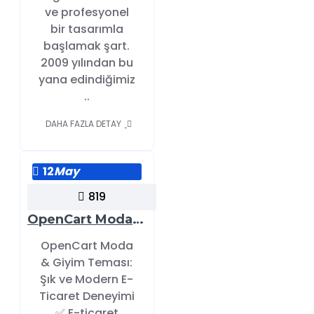
ve profesyonel
bir tasarımla
başlamak şart.
2009 yılından bu
yana edindiğimiz
..
DAHA FAZLA DETAY
12
May
819
OpenCart Moda & Giyim Teması: Şık ve Modern E-Ticaret Deneyimi
OpenCart Moda
& Giyim Teması:
Şık ve Modern E-
Ticaret Deneyimi
✅ E-ticaret