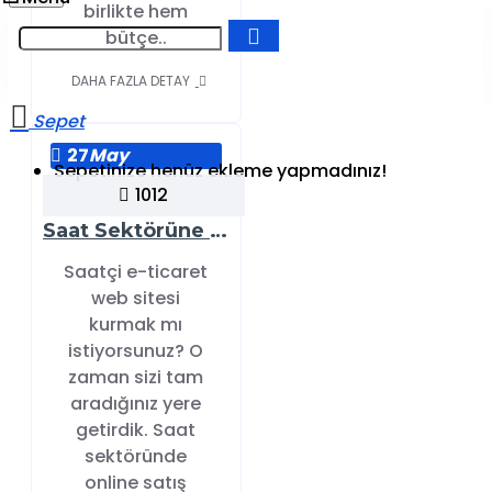
birlikte hem
bütçe..
DAHA FAZLA DETAY
27
May
Sepetinize henüz ekleme yapmadınız!
1012
Saat Sektörüne Özel Yeni Nesil E-Ticaret Deneyimi: Saatçi Web Sitesi Demosu
Saatçi e-ticaret
web sitesi
kurmak mı
istiyorsunuz? O
zaman sizi tam
aradığınız yere
getirdik. Saat
sektöründe
online satış