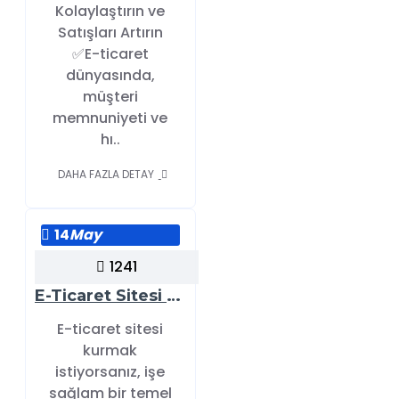
Kolaylaştırın ve
Satışları Artırın
✅E-ticaret
dünyasında,
müşteri
memnuniyeti ve
hı..
DAHA FAZLA DETAY
14
May
1241
E-Ticaret Sitesi DEMO – Sektörel Hazır Tasarımlarımızı Keşfedin ✅
E-ticaret sitesi
kurmak
istiyorsanız, işe
sağlam bir temel