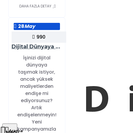
DAHA FAZLA DETAY
28
May
990
Dijital Dünyaya Adım Atmanın En Ekonomik Yolu: Yeni Kampanyamızla Tanışın!
İşinizi dijital
dünyaya
taşımak istiyor,
ancak yüksek
maliyetlerden
endişe mi
ediyorsunuz?
Artık
endişelenmeyin!
Yeni
kampanyamızla