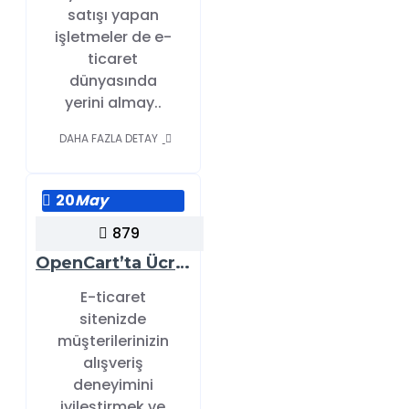
satışı yapan
işletmeler de e-
ticaret
dünyasında
yerini almay..
DAHA FAZLA DETAY
20
May
879
OpenCart’ta Ücretsiz Kargo Limitine Göre Kargo Ücretlerinin Otomatik Yönetimi
E-ticaret
sitenizde
müşterilerinizin
alışveriş
deneyimini
iyileştirmek ve