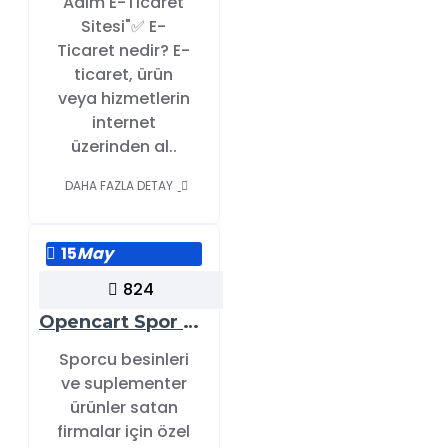
Adım E-Ticaret
Sitesi"✅ E-
Ticaret nedir? E-
ticaret, ürün
veya hizmetlerin
internet
üzerinden al..
DAHA FAZLA DETAY
15
May
824
Opencart Spor Ürünleri Web Sitesi Demosu: Profesyonel ve Güçlü E-Ticaret Çözümü
Sporcu besinleri
ve suplementer
ürünler satan
firmalar için özel