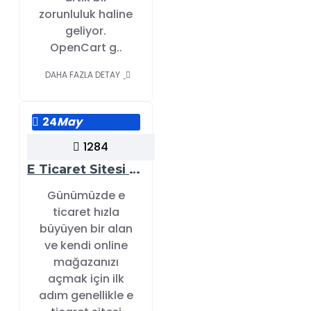
zorunluluk haline
geliyor.
OpenCart g..
DAHA FAZLA DETAY
24
May
1284
E Ticaret Sitesi Demo Yaptırmak İstiyorum: Hangi Sektöre Özel Demo Nasıl Olmalı?
Günümüzde e
ticaret hızla
büyüyen bir alan
ve kendi online
mağazanızı
açmak için ilk
adım genellikle e