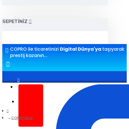
SEPETINIZ
COPRO ile ticaretinizi
Digital Dünya'ya
taşıyarak
prestij kazanın...
Giriş yap
Kayıt ol
COPRO Blog