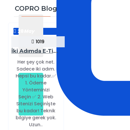
COPRO Blog
28
May
1019
İki Adımda E-Ticaret Sitesi Sahibi Olun!
Her şey çok net.
Sadece iki adım.
Hepsi bu kadar.✅
1. Ödeme
Yönteminizi
Seçin ✅ 2. Web
Sitenizi Seçinİşte
bu kadar! Teknik
bilgiye gerek yok.
Uzun..