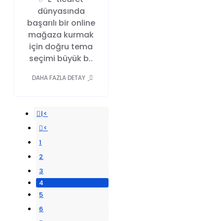
dünyasında
başarılı bir online
mağaza kurmak
için doğru tema
seçimi büyük b..
DAHA FAZLA DETAY
|<
<
1
2
3
4
5
6