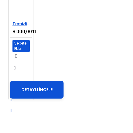
Temizlik Ürünleri E-Ticaret Web Sitesi
8.000,00TL
Sepete
Ekle
DETAYLI İNCELE