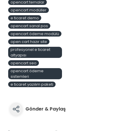
opencart temalar
opencart modüller
e ticaret demo
opencart sanal pos
opencart ödeme modülü
open cart hazır site
profesyonel e ticaret
altyapısı
opencart seo
opencart ödeme
sistemleri
e ticaret yazılım paketi
Gönder & Paylaş