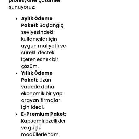
profesyonel çözümler
sunuyoruz:
Aylık Ödeme
Paketi:
Başlangıç
seviyesindeki
kullanıcılar için
uygun maliyetli ve
sürekli destek
içeren esnek bir
çözüm.
Yıllık Ödeme
Paketi:
Uzun
vadede daha
ekonomik bir yapı
arayan firmalar
için ideal.
E-Premium Paket:
Kapsamlı özellikler
ve güçlü
modüllerle tam