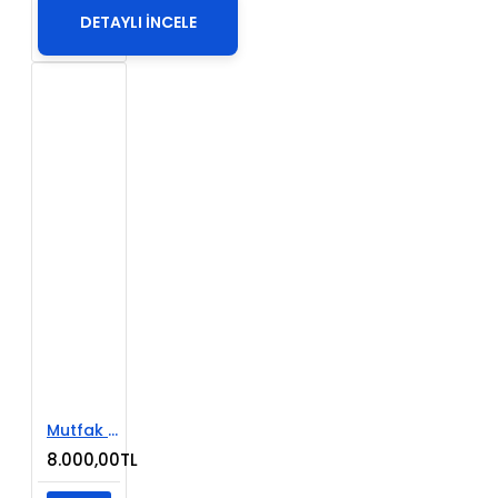
DETAYLI İNCELE
Mutfak ve Banyo Dekorasyon Sitesi
8.000,00TL