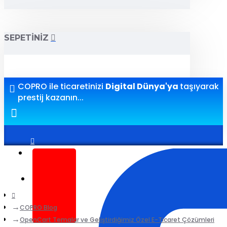
SEPETINIZ
COPRO ile ticaretinizi
Digital Dünya'ya
taşıyarak
prestij kazanın...
Giriş yap
Kayıt ol
COPRO Blog
OpenCart Temalar ve Geliştirdiğimiz Özel E-Ticaret Çözümleri