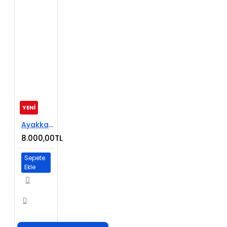
YENİ
Ayakkabı Satışı E-Ticaret Web Sitesi
8.000,00TL
Sepete
Ekle