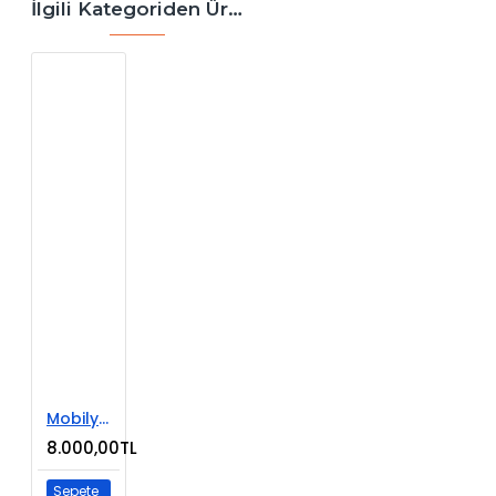
İlgili Kategoriden Ürünler
Mobilya Satışı E-Ticaret Web Sitesi
8.000,00TL
Sepete